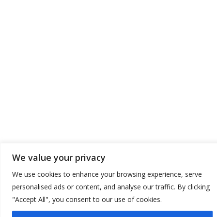
ADDRESS
Contact InformatIon:
Faralya Mah. Kıdrak Mevkii No: 6
Liberty Hotels Lykia Ölüdeniz Fethiye / Muğla
EmaIl:
info@escape.com.tr
Phone:
(+90) 252 617 02 83
Mobile:
(+90) 535 666 34 96
We value your privacy
We use cookies to enhance your browsing experience, serve
© Copyright 2021 Escape Ölüdeniz
personalised ads or content, and analyse our traffic. By clicking
"Accept All", you consent to our use of cookies.